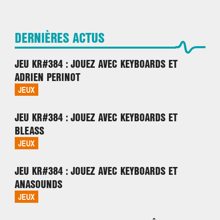
L'ARTICLE
L'ARTICLE
NEWS, ARTISTES
AGENDA, ARTISTES
LIRE
LIRE
L'ARTICLE
L'ARTICLE
LIRE
LIRE
L'ARTICLE
L'ARTICLE
LIRE
LIRE
L'ARTICLE
L'ARTICLE
LIRE
LIRE
DERNIÈRES ACTUS
L'ARTICLE
L'ARTICLE
JEU KR#384 : JOUEZ AVEC KEYBOARDS ET
ADRIEN PERINOT
JEUX
JEU KR#384 : JOUEZ AVEC KEYBOARDS ET
BLEASS
JEUX
JEU KR#384 : JOUEZ AVEC KEYBOARDS ET
ANASOUNDS
JEUX