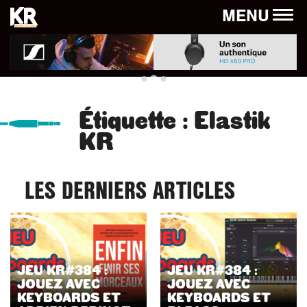
Panneau de gestion des cookies
MENU
Étiquette :
Elastik
KR
LES DERNIERS ARTICLES
JEU KR#384 :
JEU KR#384 :
JOUEZ AVEC
JOUEZ AVEC
KEYBOARDS ET
KEYBOARDS ET