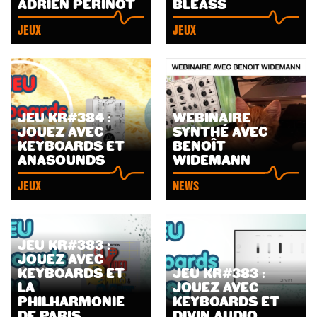
ADRIEN PERINOT
BLEASS
JEUX
JEUX
JEU KR#384 :
WEBINAIRE
JOUEZ AVEC
SYNTHÉ AVEC
LIRE
LIRE
KEYBOARDS ET
BENOÎT
L'ARTICLE
L'ARTICLE
ANASOUNDS
WIDEMANN
JEUX
NEWS
JEU KR#383 :
JOUEZ AVEC
KEYBOARDS ET
JEU KR#383 :
LA
JOUEZ AVEC
LIRE
LIRE
PHILHARMONIE
KEYBOARDS ET
L'ARTICLE
L'ARTICLE
DE PARIS
DIVIN AUDIO