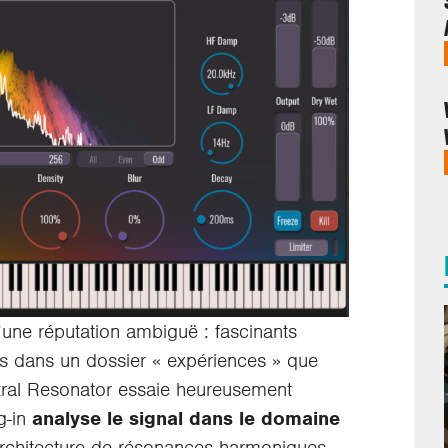
’une réputation ambiguë : fascinants
s dans un dossier « expériences » que
tral Resonator essaie heureusement
ug-in
analyse le signal dans le domaine
architecture de résonances harmoniques