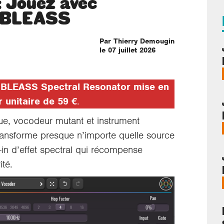
 Jouez avec
t BLEASS
Par Thierry Demougin
le 07 juillet 2026
e BLEASS Spectral Resonator mise en
r unitaire de 59 €
.
ue, vocodeur mutant et instrument
ransforme presque n’importe quelle source
in d’effet spectral qui récompense
ité.