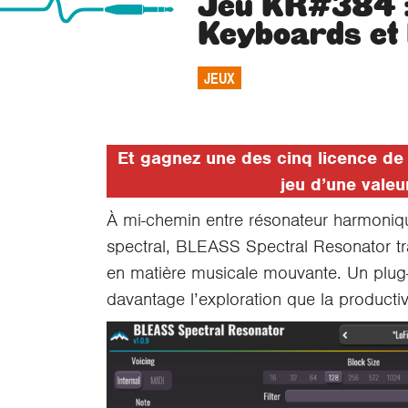
Jeu KR#384 :
Keyboards e
JEUX
Et gagnez une des cinq licence d
jeu d’une valeu
À mi-chemin entre résonateur harmoniq
spectral, BLEASS Spectral Resonator t
en matière musicale mouvante. Un plug-
davantage l’exploration que la productiv