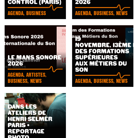
CONTROL (PARIS)
2026
AGENDA, BUSINESS
AGENDA, BUSINESS, NEWS
19
NOVEMBRE, 13ÈME 
DES FORMATIONS
LE MANS SONORE
SUPÉRIEURES
LIRE
LIRE
2026
AUX MÉTIERS DU
L'ARTICLE
L'ARTICLE
SON
AGENDA, ARTISTES,
BUSINESS, NEWS
AGENDA, BUSINESS, NEWS
DANS LES
ATELIERS DE
HENRI SELMER
PARIS •
LIRE
LIRE
REPORTAGE
L'ARTICLE
L'ARTICLE
PHOTO