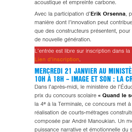
acoustique et empreinte carbone.
Avec la participation d’
Erik Orsenna
, 
manière dont l’innovation peut contribue
que des constructeurs présentent, pour 
de nouvelle génération.
L’entrée est libre sur inscription dans la
Lien d’inscription
.
MERCREDI 21 JANVIER AU MINISTÈ
10H À 18H – IMAGE ET SON : LA 
Dans l’après‑midi, le ministère de l’Édu
prix du concours scolaire
« Quand le s
la 4ᵉ à la Terminale, ce concours met à l
réalisation de courts‑métrages construit
composée par André Manoukian. Un momen
puissance narrative et émotionnelle du 