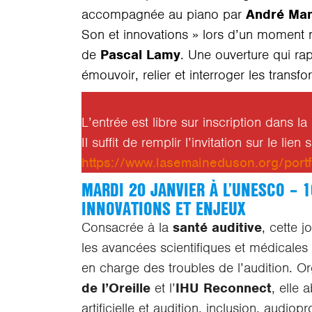
accompagnée au piano par
André Ma
Son et innovations » lors d’un moment 
de
Pascal Lamy
. Une ouverture qui ra
émouvoir, relier et interroger les tran
L’entrée est libre sur inscription dans l
Il suffit de remplir l’invitation sur le lien 
https://www.lasemaineduson.org/portf
MARDI 20 JANVIER À L’UNESCO – 1
INNOVATIONS ET ENJEUX
Consacrée à la
santé auditive
, cette 
les avancées scientifiques et médicales 
en charge des troubles de l’audition. O
de l’Oreille
et l’
IHU Reconnect
, elle 
artificielle et audition, inclusion, audio