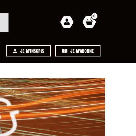
0
JE M'INSCRIS
JE M'ABONNE