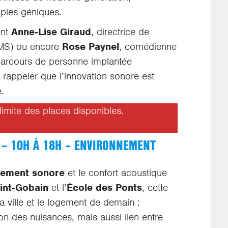
pies géniques.
ent
Anne‑Lise Giraud
, directrice de
S) ou encore
Rose Paynel
, comédienne
parcours de personne implantée
 rappeler que l’innovation sonore est
.
a limite des places disponibles.
 – 10H À 18H – ENVIRONNEMENT
nement sonore
et le confort acoustique
int‑Gobain
et l’
École des Ponts
, cette
a ville et le logement de demain :
on des nuisances, mais aussi lien entre