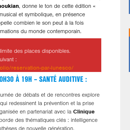
noukian
, donne le ton de cette édition «
musical et symbolique, en présence
ppelle combien le son peut à la fois
sformations du monde contemporain.
a limite des places disponibles.
suivant :
olio/reservation-par-lunesco/
0H30 À 19H – SANTÉ AUDITIVE :
journée de débats et de rencontres explore
qui redessinent la prévention et la prise
rganisée en partenariat avec la
Clinique
aborde des thématiques clés : intelligence
prothèses de nouvelle génération,