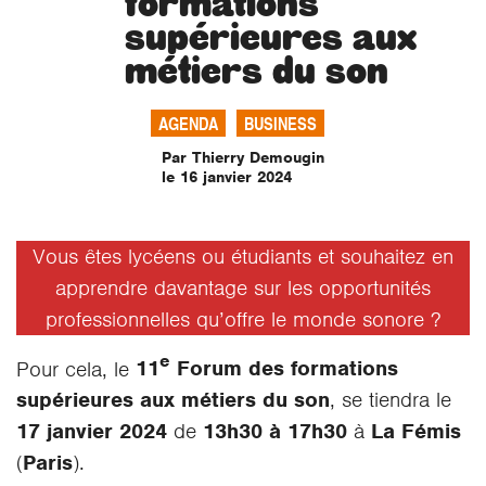
formations
supérieures aux
métiers du son
AGENDA
BUSINESS
Par Thierry Demougin
le 16 janvier 2024
Vous êtes lycéens ou étudiants et souhaitez en
apprendre davantage sur les opportunités
professionnelles qu’offre le monde sonore ?
e
Pour cela, le
11
Forum des formations
supérieures aux métiers du son
, se tiendra le
17 janvier 2024
de
13h30 à 17h30
à
La Fémis
(
Paris
).