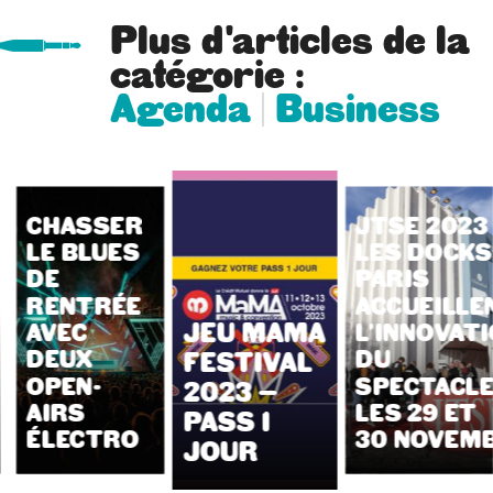
Plus d'articles de la
catégorie :
Agenda
Business
CHASSER
JTSE 2023 
LE BLUES
LES DOCKS
DE
PARIS
RENTRÉE
ACCUEILLE
JEU MAMA
AVEC
L’INNOVAT
DEUX
DU
FESTIVAL
OPEN-
SPECTACL
2023 –
AIRS
LES 29 ET
PASS 1
ÉLECTRO
30 NOVEM
JOUR