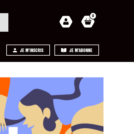
0
JE M'INSCRIS
JE M'ABONNE