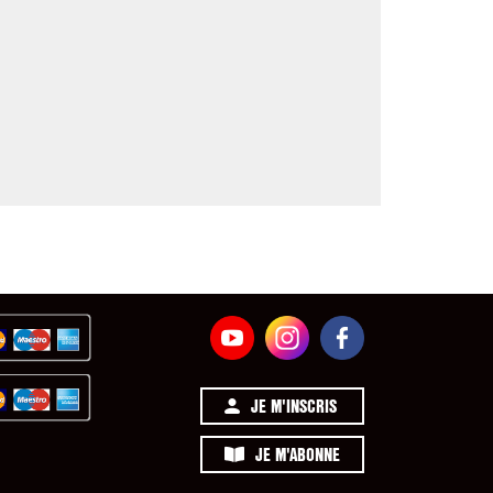
JE M'INSCRIS
JE M'ABONNE