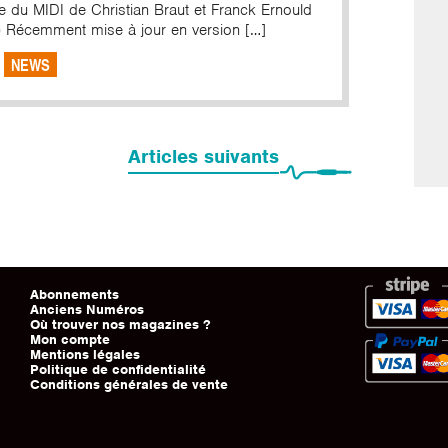
e du MIDI de Christian Braut et Franck Ernould
 Récemment mise à jour en version […]
NEWS
Articles suivants
Abonnements
Anciens Numéros
Où trouver nos magazines ?
Mon compte
Mentions légales
Politique de confidentialité
Conditions générales de vente