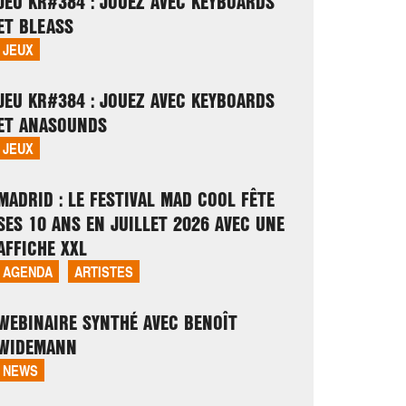
JEU KR#384 : JOUEZ AVEC KEYBOARDS
ET BLEASS
JEUX
JEU KR#384 : JOUEZ AVEC KEYBOARDS
ET ANASOUNDS
JEUX
MADRID : LE FESTIVAL MAD COOL FÊTE
SES 10 ANS EN JUILLET 2026 AVEC UNE
AFFICHE XXL
AGENDA
ARTISTES
WEBINAIRE SYNTHÉ AVEC BENOÎT
WIDEMANN
NEWS