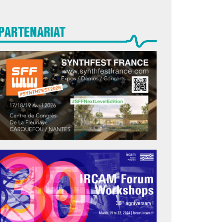
PARTENARIAT