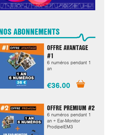
NOS ABONNEMENTS
OFFRE AVANTAGE
#1
6 numéros pendant 1
an
€36.00
OFFRE PREMIUM #2
6 numéros pendant 1
an + Ear-Monitor
ProdipeIEM3