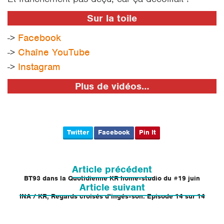
Sur la toile
->
Facebook
->
Chaîne YouTube
->
Instagram
Plus de vidéos…
Twitter
Facebook
Pin It
Navigation
de
Article précédent
l’article
BT93 dans la Quotidienne KR home-studio du #19 juin
Article suivant
INA / KR, Regards croisés d’ingés-son. Episode 14 sur 14