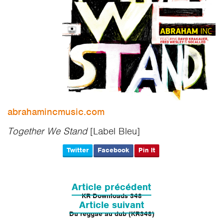
abrahamincmusic.com
Together We Stand
[Label Bleu]
Twitter
Facebook
Pin It
Navigation
de
Article précédent
l’article
KR Downloads 348
Article suivant
Du reggae au dub (KR348)