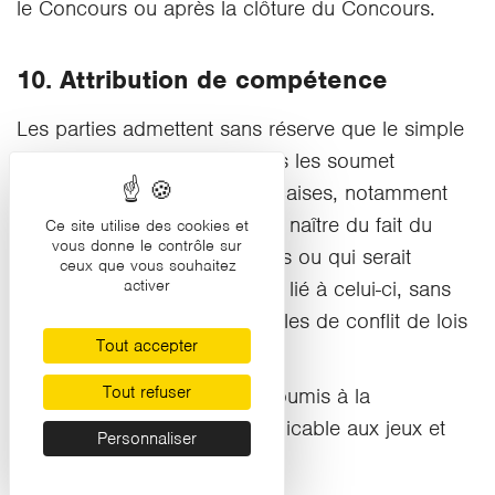
le Concours ou après la clôture du Concours.
10. Attribution de compétence
Les parties admettent sans réserve que le simple
fait de participer au Concours les soumet
obligatoirement aux lois françaises, notamment
pour tout litige qui viendrait à naître du fait du
Ce site utilise des cookies et
vous donne le contrôle sur
Concours objet des présentes ou qui serait
ceux que vous souhaitez
directement ou indirectement lié à celui-ci, sans
activer
préjudice des éventuelles règles de conflit de lois
Tout accepter
pouvant exister.
Tout refuser
Les participants sont donc soumis à la
réglementation française applicable aux jeux et
Personnaliser
concours.