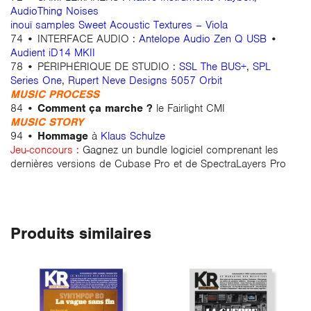
AudioThing Noises
inouï samples Sweet Acoustic Textures – Viola
74 • INTERFACE AUDIO :
Antelope Audio Zen Q USB
•
Audient iD14 MKII
78 • PÉRIPHÉRIQUE DE STUDIO :
SSL The BUS+
,
SPL
Series One
,
Rupert Neve Designs 5057 Orbit
MUSIC PROCESS
84 •
Comment ça marche ?
le Fairlight CMI
MUSIC STORY
94 •
Hommage
à
Klaus Schulze
Jeu-concours :
Gagnez un bundle logiciel comprenant les
dernières versions de Cubase Pro et de SpectraLayers Pro
Produits similaires