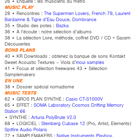
26 • Enquête : les musiciens du métro
MUSIC PLAY
28 • Rencontres :
The Supermen Lovers
,
French 79
,
Laurent
Bardainne & Tigre d’Eau Douce
,
Dombrance
35 • Studio des potes :
Bazka
36 • À l’écoute : notre sélection d’albums
38 • La sélection Livre, méthode, coffret DVD / CD + Sacem
Découvertes
BONS PLANS
40 • KR Downloads : obtenez la banque de sons Kontakt
Sweet Acoustic Textures – Viola d’
inouï samples
41 • Focus et sélection freewares 43 • Sélection
Samplemakers
EN UNE
38 • Dossier spécial nomadisme
MUSIC TESTS
62 • GROS PLAN SYNTHÉ :
Casio CT-S1000V
65 • EFFET :
SOMA Laboratory Cosmos Drifting Memory
Station 66
• SYNTHÉ :
Arturia PolyBrute V2.0
68 • LOGICIEL :
Steinberg Cubase 12
(Pro, Artist, Elements)
Spitfire Audio Polaris
72 • SAMPLEMAKERS :
Native Instruments Playbox
,