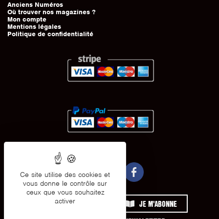
Anciens Numéros
Où trouver nos magazines ?
Mon compte
Mentions légales
Politique de confidentialité
Ce site utilise des cookies et
vous donne le contrôle sur
ceux que vous souhaitez
activer
JE M'INSCRIS
JE M'ABONNE