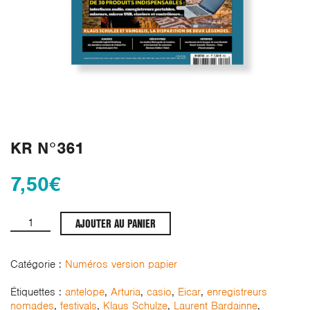
KR N°361
7,50
€
quantité
AJOUTER AU PANIER
de
KR
N°361
Catégorie :
Numéros version papier
Étiquettes :
antelope
,
Arturia
,
casio
,
Eicar
,
enregistreurs
nomades
,
festivals
,
Klaus Schulze
,
Laurent Bardainne
,