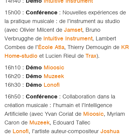
14h40 :
Démo
Intuitive Instrument
15h00 :
Conférence
: Nouvelles expériences de
la pratique musicale : de l’instrument au studio
(avec Olivier Milcent de
Jamset
, Bruno
Verbrugghe de
Intuitive Instrument
, Lambert
Combes de l’
École Atla
, Thierry Demougin de
KR
Home-studio
et Lucien Rieul de
Trax
).
16h10 :
Démo
Mioosic
16h20 :
Démo
Muzeek
16h30 :
Démo
Lonofi
16h50 :
Conférence
: Collaboration dans la
création musicale : l’humain et l’Intelligence
Artificielle (avec Yvan Coriat de
Mioosic
, Myriam
Caron de
Muzeek
, Edouard Tallec
de
Lonofi
, l’artiste auteur-compositeur
Joshua