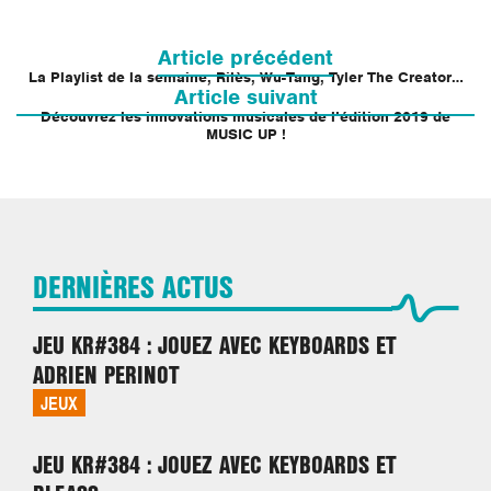
Navigation
de
Article précédent
l’article
La Playlist de la semaine, Rilès, Wu-Tang, Tyler The Creator…
Article suivant
Découvrez les innovations musicales de l’édition 2019 de
MUSIC UP !
DERNIÈRES ACTUS
JEU KR#384 : JOUEZ AVEC KEYBOARDS ET
ADRIEN PERINOT
JEUX
JEU KR#384 : JOUEZ AVEC KEYBOARDS ET