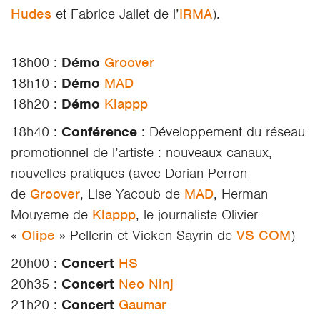
Hudes
et Fabrice Jallet de l’
IRMA
).
18h00 :
Démo
Groover
18h10 :
Démo
MA
D
18h20 :
Démo
Klappp
18h40 :
Conférence
: Développement du réseau
promotionnel de l’artiste : nouveaux canaux,
nouvelles pratiques (avec Dorian Perron
de
Groover
, Lise Yacoub de
MAD
, Herman
Mouyeme de
Klappp
, le journaliste Olivier
«
Olipe
» Pellerin et Vicken Sayrin de
VS COM
)
20h00 :
Concert
HS
20h35 :
Concert
Neo Ninj
21h20 :
Concert
Gaumar