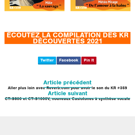
ÉCOUTEZ LA COMPILATION DES KR
DÉCOUVERTES 2021
Twitter
Facebook
Pin It
Navigation
de
Article précédent
l’article
Aller plus loin avec Reverb.com pour avoir le son du KR #359
Article suivant
CT-S500 et CT-S1000V, nouveaux Casiotones à synthèse vocale