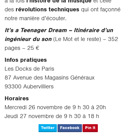
à la fois
l’histoire de la musique
et celle
des
révolutions techniques
qui ont façonné
notre manière d’écouter.
It’s a Teenager Dream – Itinéraire d’un
ingénieur du son
(Le Mot et le reste) – 352
pages – 25 €
Infos pratiques
Les Docks de Paris
87 Avenue des Magasins Généraux
93300 Aubervilliers
Horaires
Mercredi 26 novembre de 9 h 30 à 20h
Jeudi 27 novembre de 9 h 30 à 18 h
Twitter
Facebook
Pin It