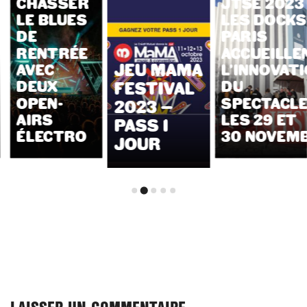
CHASSER
JTSE 2023 
LE BLUES
LES DOCKS
DE
PARIS
RENTRÉE
ACCUEILLE
JEU MAMA
AVEC
L’INNOVAT
DEUX
DU
FESTIVAL
OPEN-
SPECTACL
2023 –
AIRS
LES 29 ET
PASS 1
ÉLECTRO
30 NOVEM
JOUR