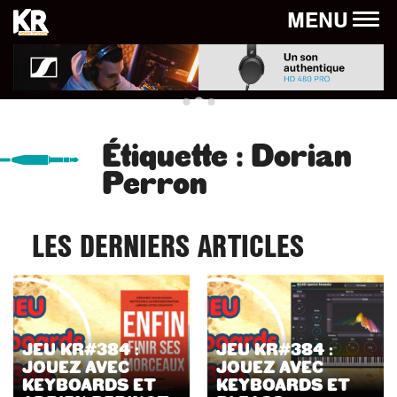
Panneau de gestion des cookies
MENU
Étiquette :
Dorian
Perron
LES DERNIERS ARTICLES
JEU KR#384 :
JEU KR#384 :
JOUEZ AVEC
JOUEZ AVEC
KEYBOARDS ET
KEYBOARDS ET