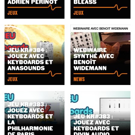
ADRIEN PERINOT
BLEASS
JEUX
JEUX
JEU KR#384 :
WEBINAIRE
JOUEZ AVEC
SYNTHÉ AVEC
LIRE
LIRE
KEYBOARDS ET
BENOÎT
L'ARTICLE
L'ARTICLE
ANASOUNDS
WIDEMANN
JEUX
NEWS
JEU KR#383 :
JOUEZ AVEC
KEYBOARDS ET
JEU KR#383 :
LA
JOUEZ AVEC
LIRE
LIRE
PHILHARMONIE
KEYBOARDS ET
L'ARTICLE
L'ARTICLE
DE PARIS
DIVIN AUDIO