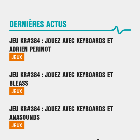
L'ARTICLE
L'ARTICLE
NEWS, ARTISTES
AGENDA, ARTISTES
LIRE
LIRE
L'ARTICLE
L'ARTICLE
LIRE
LIRE
L'ARTICLE
L'ARTICLE
LIRE
LIRE
L'ARTICLE
L'ARTICLE
LIRE
LIRE
DERNIÈRES ACTUS
L'ARTICLE
L'ARTICLE
JEU KR#384 : JOUEZ AVEC KEYBOARDS ET
ADRIEN PERINOT
JEUX
JEU KR#384 : JOUEZ AVEC KEYBOARDS ET
BLEASS
JEUX
JEU KR#384 : JOUEZ AVEC KEYBOARDS ET
ANASOUNDS
JEUX