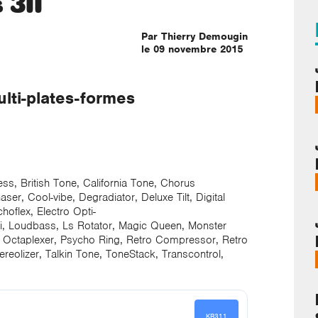
 311
Par Thierry Demougin
le 09 novembre 2015
ulti-plates-formes
s, British Tone, California Tone, Chorus
ser, Cool-vibe, Degradiator, Deluxe Tilt, Digital
hoflex, Electro Opti-
o-Fi, Loudbass, Ls Rotator, Magic Queen, Monster
, Octaplexer, Psycho Ring, Retro Compressor, Retro
tereolizer, Talkin Tone, ToneStack, Transcontrol,
KR311