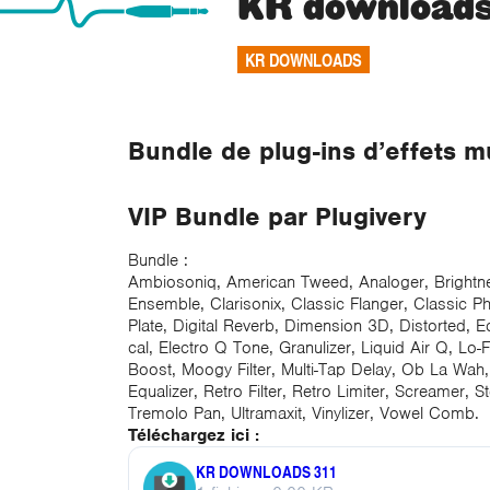
KR downloads
KR DOWNLOADS
Bundle de plug-ins d’effets m
VIP Bundle par Plugivery
Bundle :
Ambiosoniq, American Tweed, Analoger, Brightnes
Ensemble, Clarisonix, Classic Flanger, Classic Pha
Plate, Digital Reverb, Dimension 3D, Distorted, Ec
cal, Electro Q Tone, Granulizer, Liquid Air Q, L
Boost, Moogy Filter, Multi-Tap Delay, Ob La Wah
Equalizer, Retro Filter, Retro Limiter, Screamer, S
Tremolo Pan, Ultramaxit, Vinylizer, Vowel Comb.
Téléchargez ici :
KR DOWNLOADS 311