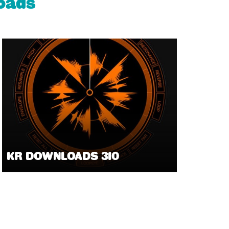
oads
KR DOWNLOADS 310
KR D