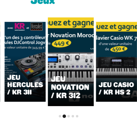
Jeux
JEU
JEU
HERCULES
JEU CASIO
NOVATION
/ KR 311
/ KR HS 2
/ KR 312