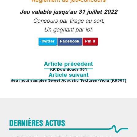
Jeu valable jusqu’au 31 juillet 2022
Concours par tirage au sort.
Un gagnant par lot.
Twitter
Facebook
Pin It
Navigation
de
Article précédent
l’article
KR Downloads 361
Article suivant
Jeu inouï samples Sweet Acoustic Textures -Viola (KR361)
DERNIÈRES ACTUS