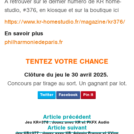
À retrouver sur le dernier numéro de KR home-
studio, #376, en kiosque et sur la boutique ici
https://www.kr-homestudio.fr/magazine/kr376/
En savoir plus
philharmoniedeparis.fr
TENTEZ VOTRE CHANCE
Clôture du jeu le 30 avril 2025.
Concours par tirage au sort. Un gagnant par lot.
Twitter
Facebook
Pin It
Navigation
de
Article précédent
l’article
Jeu KR#376 : Jouez avec KR et FKFX Audio
Article suivant
Jeu KR#377 : Jouez avec KR, Adagio France et XVive