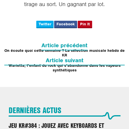
tirage au sort. Un gagnant par lot.
Twitter
Facebook
Pin It
Navigation
de
Article précédent
l’article
On écoute quoi cette semaine ? La sélection musicale hebdo de
KR
Article suivant
Warietta, l’enfant du rock qui s’abandonne dans les vapeurs
synthétiques
DERNIÈRES ACTUS
JEU KR#384 : JOUEZ AVEC KEYBOARDS ET