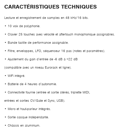
CARACTÉRISTIQUES TECHNIQUES
Lecture et enregistrement de samples en 48 kHz/16 bits.
• 10 voix de polyphonie.
• Clavier 25 touches avec vélocité et aftertouch monophonique assignables.
• Bande tactile de performance assignable.
• Filtre, enveloppes, LFO, séquenceur 16 pas (notes et paramètres).
• Ajustement du gain d’entrée de -6 dB à +22 dB
(compatible avec un niveau Eurorack et ligne).
• WiFi intégré.
• Batterie de 4 heures d’autonomie.
• Connectivité fournie (entrée et sortie stéréo, triplette MIDI,
entrées et sorties CV/Gate et Sync, USB).
• Micro et haut-parleur intégrés.
• Sortie casque indépendante.
• Châssis en aluminium.