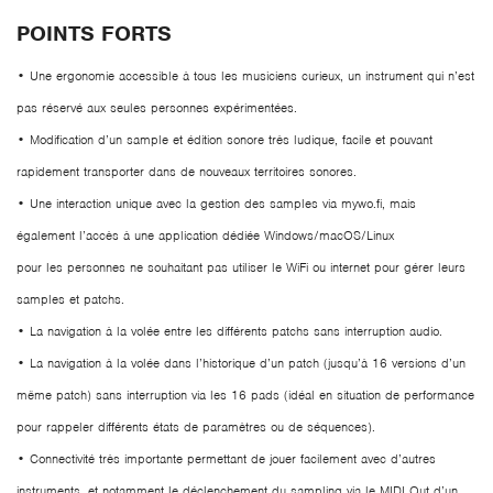
POINTS FORTS
• Une ergonomie accessible à tous les musiciens curieux, un instrument qui n’est
pas réservé aux seules personnes expérimentées.
• Modification d’un sample et édition sonore très ludique, facile et pouvant
rapidement transporter dans de nouveaux territoires sonores.
• Une interaction unique avec la gestion des samples via mywo.fi, mais
également l’accès à une application dédiée Windows/macOS/Linux
pour les personnes ne souhaitant pas utiliser le WiFi ou internet pour gérer leurs
samples et patchs.
• La navigation à la volée entre les différents patchs sans interruption audio.
• La navigation à la volée dans l’historique d’un patch (jusqu’à 16 versions d’un
même patch) sans interruption via les 16 pads (idéal en situation de performance
pour rappeler différents états de paramètres ou de séquences).
• Connectivité très importante permettant de jouer facilement avec d’autres
instruments, et notamment le déclenchement du sampling via le MIDI Out d’un