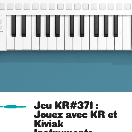
Jeu KR#371 :
Jouez avec KR et
Kiviak