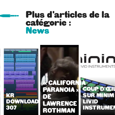
Plus d'articles de la
catégorie :
News
« CALIFORNIA
TION
A
COUP D’ŒI
PARANOIA »
AR
KR
SUR MINIM
DE
DOWNLOADS
LIVID
LAWRENCE
307
INSTRUME
ROTHMAN