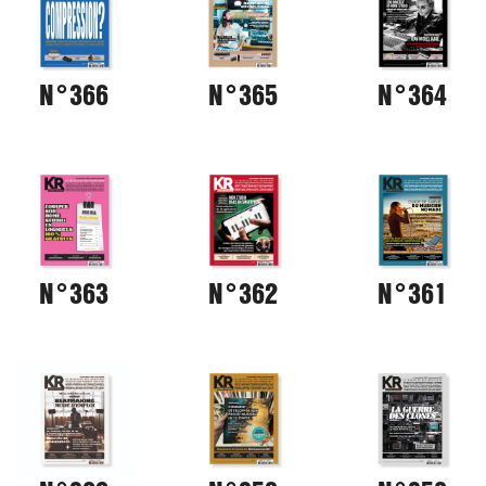
N°366
N°365
N°364
N°363
N°362
N°361