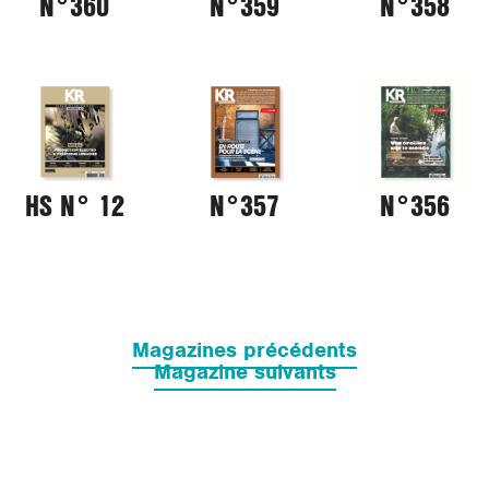
N°360
N°359
N°358
HS N° 12
N°357
N°356
Navigation
des
Magazines précédents
articles
Magazine suivants