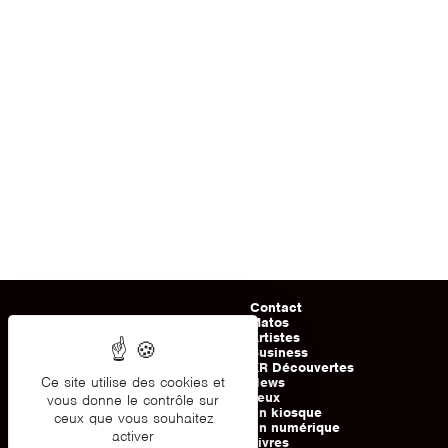
Contact
Matos
Artistes
Business
KR Découvertes
Ce site utilise des cookies et
News
Jeux
vous donne le contrôle sur
En kiosque
ceux que vous souhaitez
En numérique
activer
Livres