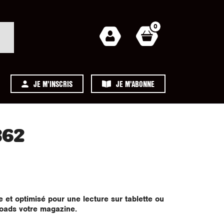
0
JE M'INSCRIS
JE M'ABONNE
362
 et optimisé pour une lecture sur tablette ou
loads votre magazine.