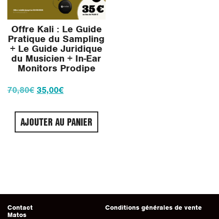
Offre Kali : Le Guide
Pratique du Sampling
+ Le Guide Juridique
du Musicien + In-Ear
Monitors Prodipe
Le
Le
70,80
€
35,00
€
prix
prix
initial
actuel
AJOUTER AU PANIER
était :
est :
70,80€.
35,00€.
Contact
Conditions générales de vente
Matos